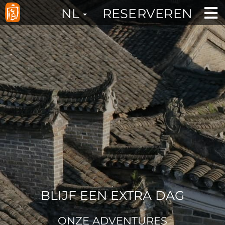
×
Slider
RESERVEREN
NL
BLIJF EEN EXTRA DAG
ONZE ADVENTURES